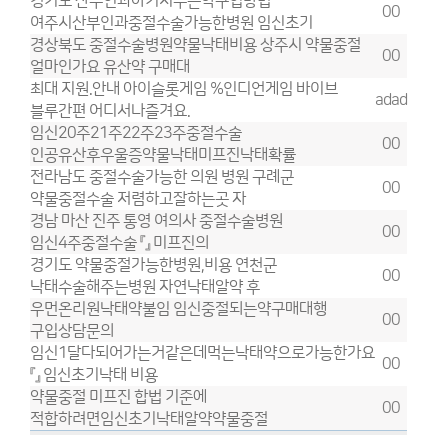
경기도 산부인과아기지우는약구입방법
00
여주시산부인과중절수술가능한병원 임신초기
경상북도 중절수술병원약물낙태비용 상주시 약물중절
00
얼마인가요 유산약 구매대
최대 지원.안내 아이슬롯게임 %인디언게임 바이브
adad
블루간편 어디서나즐겨요.
임신20주21주22주23주중절수술
00
인공유산후우울증약물낙태미프진낙태확률
전라남도 중절수술가능한 의원 병원 구례군
00
약물중절수술 저렴하고잘하는곳 자
경남 마산 진주 통영 여의사 중절수술병원
00
임신4주중절수술 『』 미­프진의
경기도 약물중절가능한병원,비용 연천군
00
낙태수술해주는병원 자연낙­태알약 후
우먼온리원낙태약불임 임신중절되는약구매대행
00
구입상담문의
임신1달다되어가는거같은데먹는낙태약으로가능한가요
00
『』 임신초기낙­태 비용
약물중절 미프진 합법 기준에
00
적합하려면임신초기낙태알약약물중절