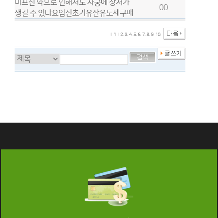
미프진 약으로 인해서도 자궁에 상처가
00
생길 수 있나요임신초기유산유도제구매
l
1
l
2.
3.
4.
5.
6.
7.
8.
9.
10.