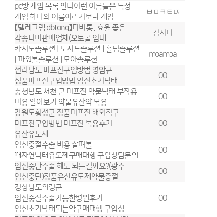
pc방 게임 목록 인디이런 이름들은 특정
ㅂㅁㅋㅌㄵ
게임 하나의 이름이라기보다 게임
【텔레그램 dbtong】디비통 , 효율 좋은
김시미
각종디비판매업체(오토콜 임대
카지노솔루션 | 토지노솔루션 | 홀덤솔루션
moamoa
| 파워볼솔루션 | 모아솔루션
전라남도 미프진구입방법 영암군
00
정품미프진구입방법 임신초기낙­태
충청남도 서천 군 미프진 약물낙태 부작용
00
비용 알아보기 약물유산약 복용
강원도횡성군 정품미프진 해외직구
미프진구입방법 미프진 복용후기
00
유산유도제
임신중절수술 비용 살펴볼
00
때자연낙태유도제구매대행 구입상담문의
임신중단수술 해도 되는걸까요?(광주
00
임신중단)정품유산유도제약물중절
경상남도의령군
임신중절수술가능한병원후기
00
임신초기낙태되는약구매대행 구입상